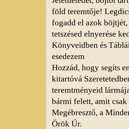
Jelenlétedet, böjtöt t
föld teremtője! Legd
fogadd el azok böjtjét, 
tetszésed elnyerése ked
Könyveidben és Táblái
esedezem
Hozzád, hogy segíts 
kitartóvá Szeretetedbe
teremtményeid lármáj
bármi felett, amit csak
Megébresztő, a Mind
Örök Úr.