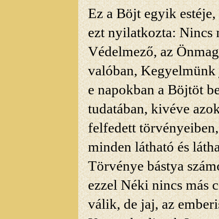
Ez a Böjt egyik estéje,
ezt nyilatkozta: Nincs
Védelmező, az Önmagá
valóban, Kegyelmünk 
e napokban a Böjtöt b
tudatában, kivéve azok
felfedett törvényeiben
minden látható és láth
Törvénye bástya számo
ezzel
Néki nincs más cé
válik, de jaj, az embe