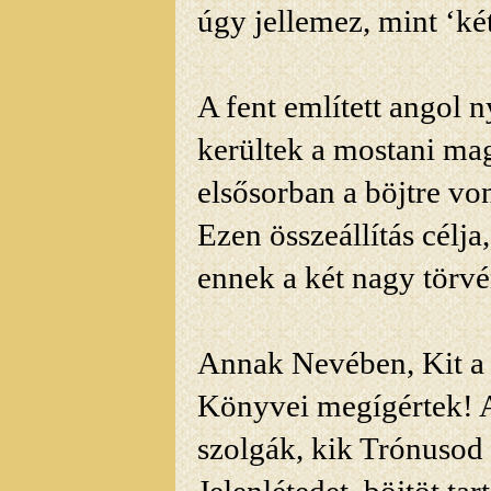
úgy jellemez, mint ‘ké
A fent említett angol
kerültek a mostani ma
elsősorban a böjtre vo
Ezen összeállítás célj
ennek a két nagy törv
Annak Nevében, Kit a
Könyvei megígértek! A
szolgák, kik Trónusod 