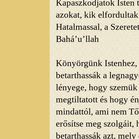
Kapaszkodjatok Isten 
azokat, kik elfordultak
Hatalmassal, a Szerete
Bahá’u’llah
Könyörgünk Istenhez, 
betarthassák a legnag
lényege, hogy szemük 
megtiltatott és hogy énj
mindattól, ami nem Tő
erősítse meg szolgáit,
betarthassák azt, mely