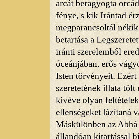
arcát beragyogta orcá
fénye, s kik Irántad érz
megparancsoltál nékik.
betartása a Legszerete
iránti szerelemből ered
óceánjában, erős vágyó
Isten törvényeit. Ezért
szeretetének illata tölt
kivéve olyan feltételek
ellenségeket lázítaná v
Máskülönben az Abhá S
állandóan kitartással 