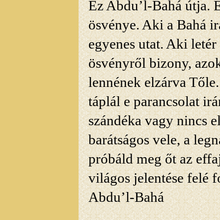
Ez Abdu’l-Bahá útja. 
ösvénye. Aki a Bahá irá
egyenes utat. Aki letér 
ösvényről bizony, azok
lennének elzárva Tőle.
táplál e parancsolat irá
szándéka vagy nincs el
barátságos vele, a leg
próbáld meg őt az effa
világos jelentése
felé f
Abdu’l-Bahá