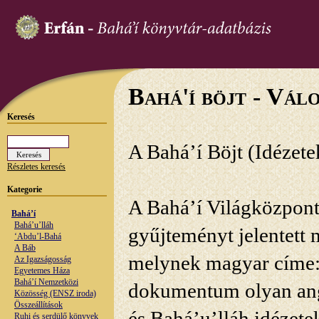
Bahá'í böjt - Vál
Keresés
A Bahá’í Böjt (Idézete
Részletes keresés
Kategorie
A Bahá’í Világközpont
Bahá’í
Bahá’u’lláh
gyűjteményt jelentett 
‘Abdu’l-Bahá
A Báb
melynek magyar címe: 
Az Igazságosság
Egyetemes Háza
Bahá’í Nemzetközi
dokumentum olyan ango
Közösség (ENSZ iroda)
Összeállítások
és Bahá’u’lláh idézetek
Ruhi és serdülő könyvek