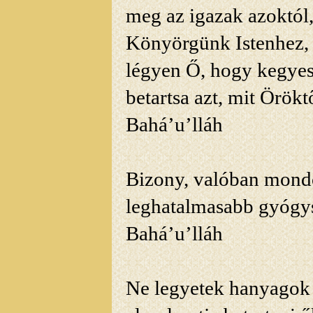
meg az igazak azoktól,
Könyörgünk Istenhez, á
légyen Ő, hogy kegyes
betartsa azt, mit Örök
Bahá’u’lláh
Bizony, valóban mondo
leghatalmasabb gyógysz
Bahá’u’lláh
Ne legyetek hanyagok a 