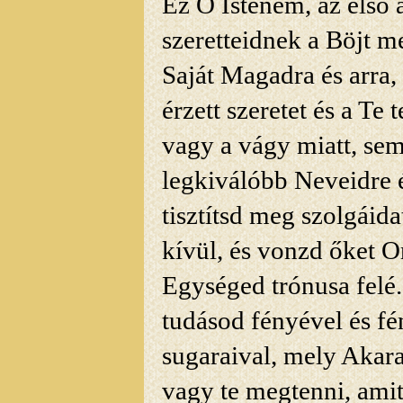
Ez Ó Istenem, az első
szeretteidnek a Böjt m
Saját Magadra és arra, 
érzett szeretet és a Te t
vagy a vágy miatt, sem
legkiválóbb Neveidre 
tisztítsd meg szolgáida
kívül, és vonzd őket 
Egységed trónusa felé
tudásod fényével és fé
sugaraival, mely Akara
vagy te megtenni, amit