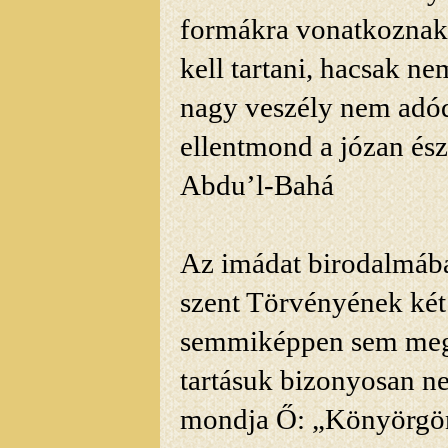
formákra vonatkoznak,
kell tartani, hacsak n
nagy veszély nem adód
ellentmond a józan és
Abdu’l-Bahá
Az imádat birodalmában
szent Törvényének két 
semmiképpen sem mege
tartásuk bizonyosan ne
mondja Ő: „Könyörgöm 