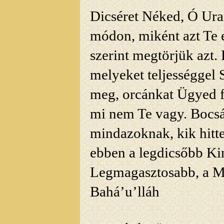
Dicséret
Néked, Ó Uram
módon, miként azt Te e
szerint megtörjük azt. 
melyeket teljességgel
meg,
orcánkat Ügyed f
mi nem Te vagy. Bocsá
mindazoknak, kik hitt
ebben a legdicsőbb Kin
Legmagasztosabb, a Mi
Bahá’u’lláh