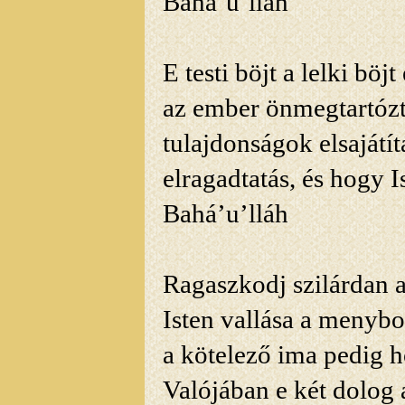
Bahá’u’lláh
E testi böjt a lelki bö
az ember
önmegtartózta
tulajdonságok elsajátít
elragadtatás, és hogy 
Bahá’u’lláh
Ragaszkodj szilárdan 
Isten vallása a menybo
a kötelező ima pedig h
Valójában e két dolog 