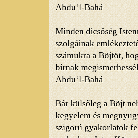
Abdu‘l-Bahá
Minden dicsőség
Isten
szolgáinak emlékeztető
számukra a Böjtöt, hog
bírnak megismerhessék
Abdu‘l-Bahá
Bár
külsőleg a Böjt ne
kegyelem és megnyugvá
szigorú gyakorlatok fe