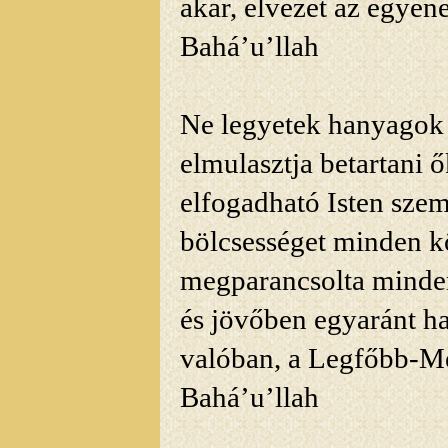
akar, elvezet az egyen
Bahá’u’llah
Ne legyetek hanyagok a
elmulasztja betartani ő
elfogadható Isten sze
bölcsességet minden 
megparancsolta minden
és jövőben egyaránt ha
valóban, a Legfőbb-Me
Bahá’u’llah