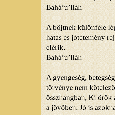
Bahá’u’lláh
A
böjtnek különféle lé
hatás és jótétemény re
elérik.
Bahá’u’lláh
A gyengeség, betegség
törvénye nem kötelező.
összhangban, Ki örök 
a jövőben. Jó is azokn