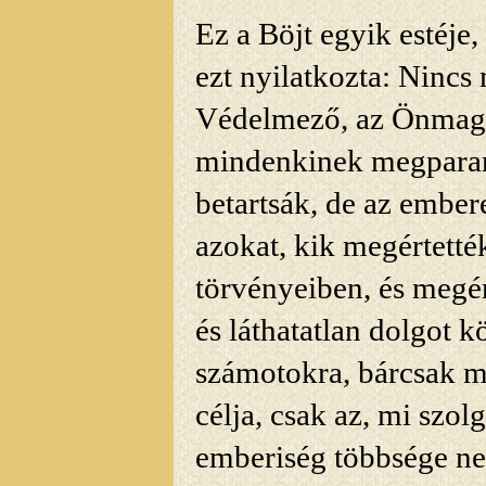
Ez a Böjt egyik estéje
ezt nyilatkozta: Nincs
Védelmező, az Önmagát
mindenkinek
megparan
betartsák, de az embe
azokat, kik megértették
törvényeiben, és megér
és láthatatlan dolgot
kö
számotokra, bárcsak m
célja, csak az, mi szolg
emberiség többsége ne