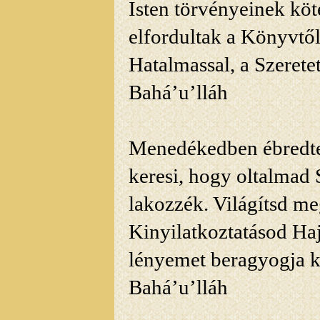
Isten
törvényeinek köte
elfordultak a Könyvtől,
Hatalmassal, a Szeretet
Bahá’u’lláh
Menedékedben ébredtem,
keresi, hogy oltalmad
S
lakozzék. Világítsd m
Kinyilatkoztatásod Ha
lényemet beragyogja k
Bahá’u’lláh