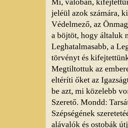
Mi, valóban, kifejtet
jeléül azok számára, k
Védelmező, az Önmagá
a böjtöt, hogy általuk
Leghatalmasabb, a Legs
törvényt és kifejtettü
Megtiltottuk az ember
eltéríti őket az Igazsá
be azt, mi közelebb vo
Szerető. Mondd: Tarsát
Szépségének szeretetéé
alávalók és ostobák útj