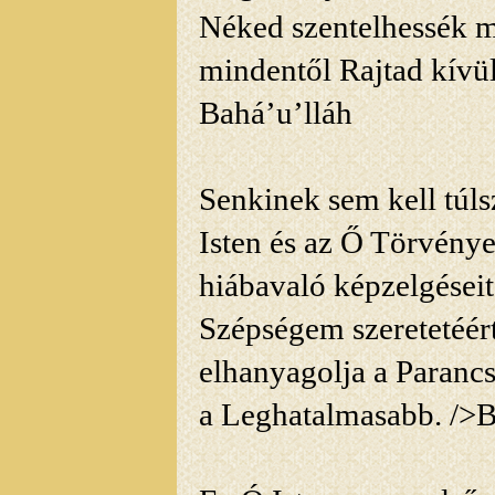
Néked szentelhessék m
mindentől Rajtad kívül
Bahá’u’lláh
Senkinek sem kell túls
Isten és az Ő
Törvényei 
hiábavaló képzelgéseit
Szépségem szeretetéért 
elhanyagolja a Paranc
a Leghatalmasabb.
/>B