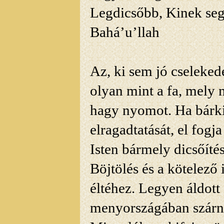
Legdicsőbb, Kinek seg
Bahá’u’llah
Az, ki sem jó cselekede
olyan mint a fa, mely
hagy nyomot. Ha bárki
elragadtatását, el fogj
Isten bármely dicsőítés
Böjtölés és a kötelező
éltéhez. Legyen áldott 
menyországában szárn