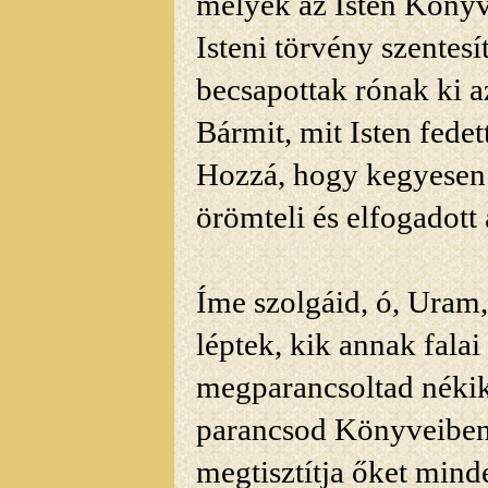
melyek az Isten Könyv
Isteni törvény
szentesí
becsapottak rónak ki 
Bármit, mit Isten fede
Hozzá, hogy kegyesen 
örömteli és elfogadott
Íme szolgáid, ó, Uram
léptek, kik annak falai 
megparancsoltad nékik
parancsod Könyveiben. 
megtisztítja őket mind