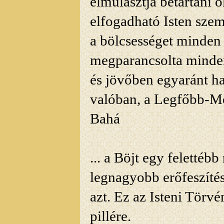
elmulasztja betartani ő
elfogadható Isten sze
a bölcsességet minden
megparancsolta minden
és jövőben egyaránt ha
valóban, a Legfőbb-Me
Bahá
... a Böjt egy felettéb
legnagyobb erőfeszítés
azt. Ez az Isteni Törvé
pillére.