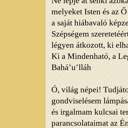
Ne lépje át senki azoka
melyeket Isten és az Ő
a saját hiábavaló képze
Szépségem szeretetéért t
légyen átkozott, ki el
Ki a Mindenható, a Le
Bahá’u’lláh
Ó, világ népei! Tudját
gondviselésem lámpása
és irgalmam kulcsai t
parancsolataimat az É