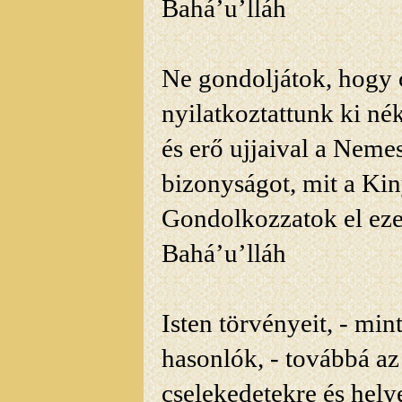
Bahá’u’lláh
Ne gondoljátok, hogy
nyilatkoztattunk ki né
és erő ujjaival a Nemes
bizonyságot, mit a Kiny
Gondolkozzatok el eze
Bahá’u’lláh
Isten
törvényeit, - mint
hasonlók, - továbbá az
cselekedetekre és hely