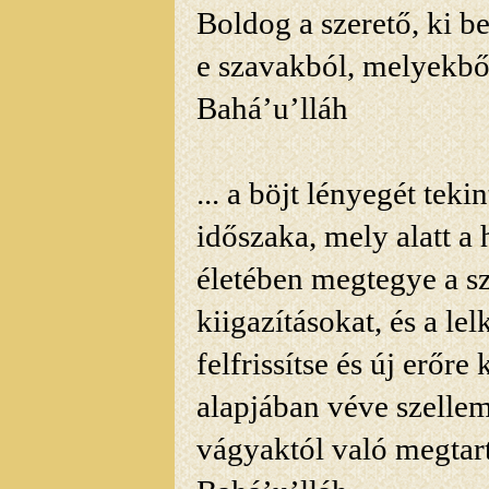
Boldog a szerető, ki be
e szavakból, melyekbő
Bahá’u’lláh
... a böjt lényegét tek
időszaka, mely alatt a
életében megtegye a s
kiigazításokat, és a le
felfrissítse és új erőre
alapjában véve szellemi
vágyaktól való megtart