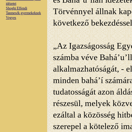
idézetei
Shoghi Effendi
Törvénnyel állnak kapc
Tanmesék gyermekeknek
Vegyes
következő bekezdéssel 
„Az
Igazságosság Egye
számba véve Bahá’u’ll
alkalmazhatóságát, - e
minden bahá’í számára
tudatosságát azon áldá
részesül, melyek közve
ezáltal a közösség hitb
szerepel a kötelező im