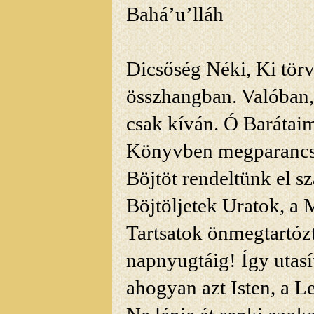
Bahá’u’lláh
Dicsőség Néki, Ki törv
összhangban. Valóban,
csak kíván. Ó Barátaim
Könyvben megparancso
Böjtöt rendeltünk el 
Böjtöljetek Uratok, a
Tartsatok önmegtartózt
napnyugtáig! Így
utasí
ahogyan azt Isten, a L