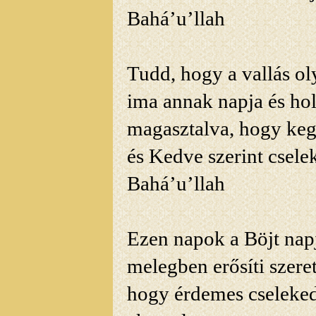
Bahá’u’llah
Tudd, hogy a vallás ol
ima annak napja és ho
magasztalva, hogy keg
és
Kedve szerint csele
Bahá’u’llah
Ezen napok a Böjt napja
melegben erősíti szeret
hogy érdemes cselekede