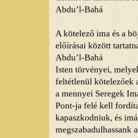
Abdu’l-Bahá
A kötelező ima és a bö
előírásai között tartat
Abdu’l-Bahá
Isten törvényei, melye
feltétlenül kötelezőek 
a mennyei Seregek Im
Pont-ja
felé kell fordí
kapaszkodniuk, és imá
megszabadulhassank a f