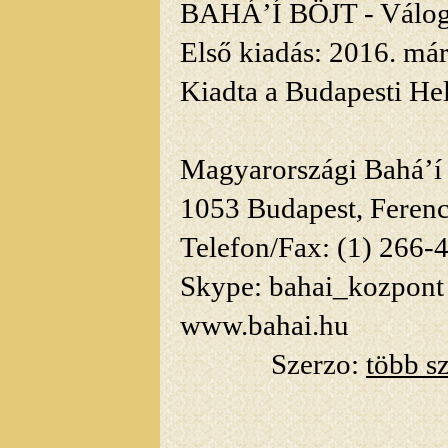
BAHÁ’Í BÖJT - Válogat
Első kiadás: 2016. már
Kiadta a Budapesti He
Magyarországi Bahá’í
1053 Budapest, Ferenci
Telefon/Fax: (1) 266-
Skype: bahai_kozpont
www.bahai.hu
Szerzo:
több s