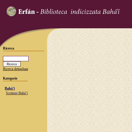
Ricerca
Ricerca dettagliata
Kategorie
Bahá’í
Scritture Bahá’í