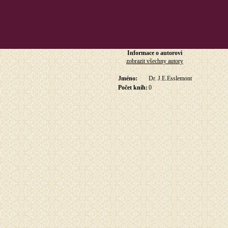
Informace o autorovi
zobrazit všechny autory
Jméno:
Dr. J.E.Esslemont
Počet knih:
0