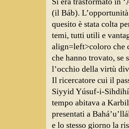
Si era trasformato in 
(il Báb). L’opportunità
quesito è stata colta p
temi, tutti utili e vant
align=left>coloro che
che hanno trovato, se 
l’occhio della virtù div
Il ricercatore cui il pa
Siyyid Yúsuf-i-Sihdihí
tempo abitava a
Karbilá
presentati a Bahá’u’ll
e lo stesso giorno la ri