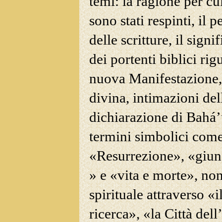
temi: la ragione per cui
sono stati respinti, il p
delle scritture, il signi
dei portenti biblici ri
nuova
Manifestazione, 
divina, intimazioni de
dichiarazione di Bahá’u
termini simbolici com
«Resurrezione», «giung
» e «vita e morte», non
spirituale attraverso «i
ricerca», «la Città dell