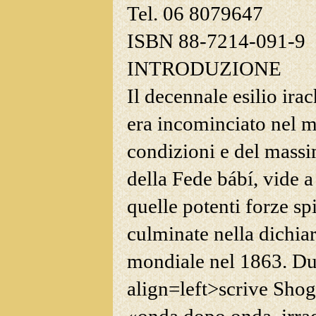
Tel. 06 8079647
ISBN
88-7214-091-9
I
NTRODUZIONE
Il decennale esilio ira
era
incominciato nel m
condizioni e del massi
della Fede bábí, vide a
quelle potenti forze sp
culminate nella dichia
mondiale nel 1863. Dur
align=left>scrive Shog