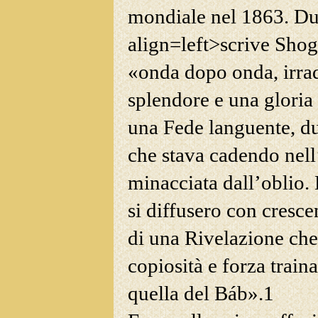
mondiale nel 1863. Dur
align=left>scrive Shog
«onda dopo onda, irra
splendore e una gloria
una Fede languente, du
che stava cadendo nell
minacciata dall’oblio. 
si
diffusero con cresce
di una Rivelazione che 
copiosità e forza train
quella del Báb».
1