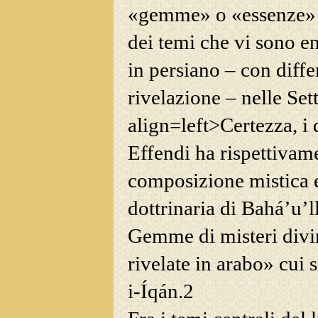
«gemme» o «essenze» d
dei temi che vi sono e
in persiano – con diffe
rivelazione – nelle Sett
align=left>Certezza, i
Effendi ha rispettivam
composizione mistica e
dottrinaria di Bahá’u’
Gemme di misteri divin
rivelate in arabo» cui 
i-Íqán.
2