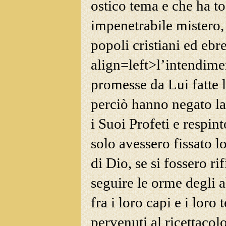
ostico tema e che ha t
impenetrabile mistero, 
popoli cristiani ed ebr
align=left>l’intendimen
promesse da Lui fatte 
perciò hanno negato l
i Suoi Profeti e respin
solo avessero fissato l
di Dio, se si fossero rif
seguire le orme
degli ab
fra i loro capi e i lor
pervenuti al ricettacolo