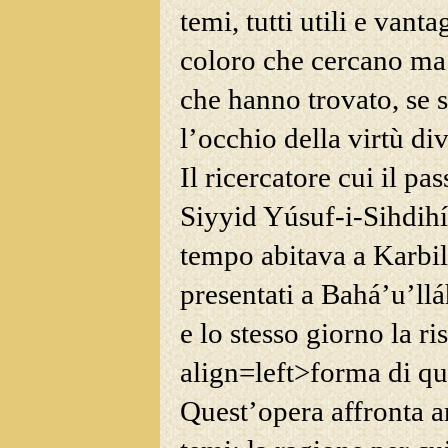
temi, tutti utili e vant
coloro che cercano ma
che hanno trovato, se 
l’occhio della virtù div
Il ricercatore cui il
pass
Siyyid Yúsuf-i-Sihdihí
tempo abitava a Karbilá
presentati a Bahá’u’ll
e lo stesso giorno la ri
align=left>forma di qu
Quest’opera affronta a