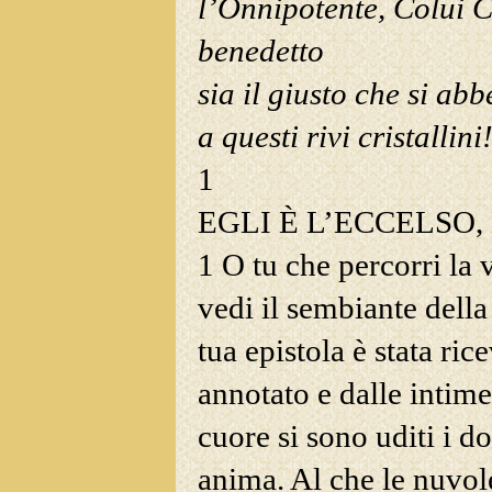
l’Onnipotente, Colui 
benedetto
sia il giusto che si ab
a questi rivi cristallini
1
EGLI È L
’
ECCELSO
,
1 O tu che percorri la v
vedi il sembiante della
tua epistola è stata ric
annotato e dalle intim
cuore si sono uditi i do
anima. Al che le nuvol