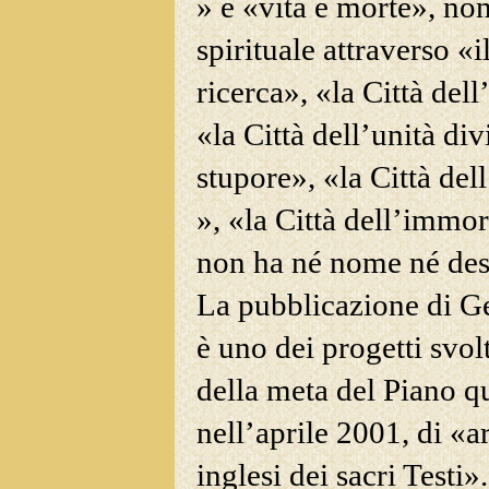
» e «vita e morte», non
spirituale attraverso «i
ricerca», «la Città dell
«la Città dell’unità di
stupore», «la Città de
», «la Città dell’immor
non ha né nome né des
La pubblicazione di G
è uno dei progetti svo
della meta del Piano q
nell’aprile 2001, di «a
inglesi dei sacri Test