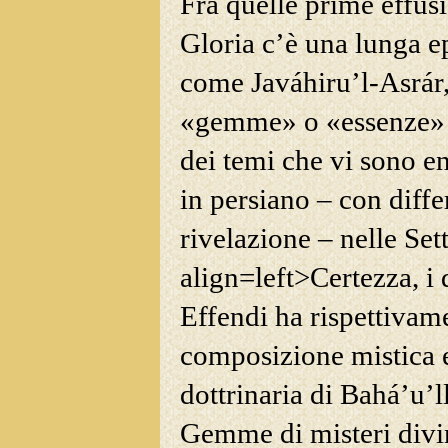
Fra quelle prime effusi
Gloria c’è
una lunga ep
come Javáhiru’l-Asrár, 
«gemme» o «essenze» d
dei temi che vi sono e
in persiano – con diffe
rivelazione – nelle Sett
align=left>Certezza, i
Effendi ha rispettivam
composizione mistica e
dottrinaria di Bahá’u’
Gemme di misteri divin