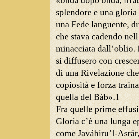
«onda dopo onda, irra
splendore e una gloria
una Fede languente, du
che stava cadendo nell
minacciata dall’oblio. 
si
diffusero con cresce
di una Rivelazione che 
copiosità e forza train
quella del Báb».
1
Fra quelle prime effusi
Gloria c’è
una lunga ep
come Javáhiru’l-Asrár, 