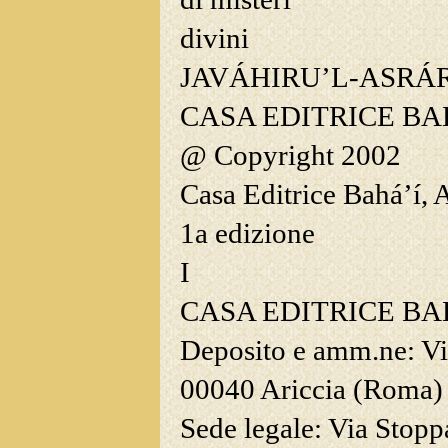
divini
J
AVÁHIRU
’
L
-A
SRÁ
C
ASA
E
DITRICE B
@ Copyright 2002
Casa Editrice Bahá’í, 
1
a
edizione
I
C
ASA
E
DITRICE
B
A
Deposito e
amm.ne: Via
00040 Ariccia (Roma
Sede legale: Via Stop