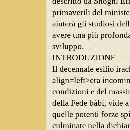
descritto da Shoghi Ef
primaverili del
ministe
aiuterà gli studiosi de
avere una più profonda
sviluppo.
I
NTRODUZIONE
Il decennale esilio ira
align=left>era incomi
condizioni e del massi
della Fede bábí, vide a
quelle potenti forze sp
culminate nella dichia