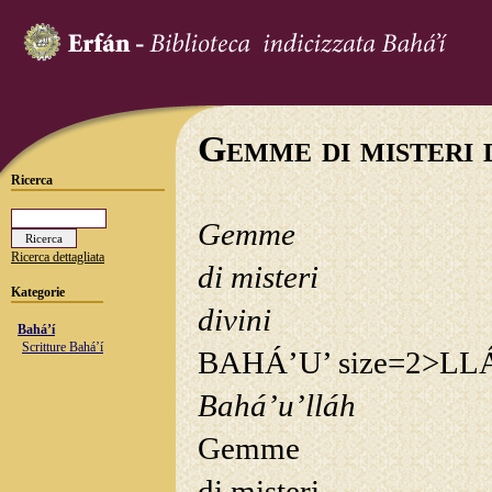
Gemme di misteri 
Ricerca
Gemme
Ricerca dettagliata
di misteri
Kategorie
divini
Bahá’í
Scritture Bahá’í
B
AHÁ
’
U
’
size=2>LL
Bahá’u’lláh
Gemme
di misteri