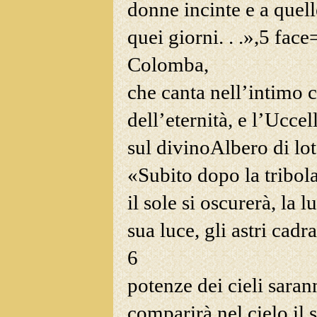
donne incinte e a quell
quei giorni. . .»,
5
face
Colomba,
che canta nell’intimo 
dell’eternità, e l’Ucce
sul divinoAlbero di lot
«Subito dopo la tribola
il sole si oscurerà, la 
sua luce, gli astri cadr
6
potenze dei cieli saran
comparirà nel cielo il 