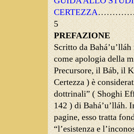
GUIDA ALLO STUDI
CERTEZZA
…………
5
PREFAZIONE
Scritto da Bahá’u’lláh
come apologia della mi
Precursore, il Báb, il K
Certezza ) è considerat
dottrinali” ( Shoghi E
142 ) di Bahá’u’lláh. I
pagine, esso tratta fon
“l’esistenza e l’incono