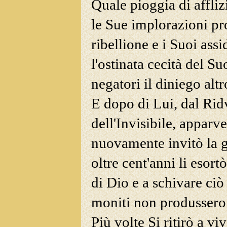
Quale pioggia di affliz
le Sue implorazioni p
ribellione e i Suoi assi
l'ostinata cecità del Su
negatori il diniego alt
E dopo di Lui, dal Rid
dell'Invisibile, apparve
nuovamente invitò la ge
oltre cent'anni li esor
di Dio e a schivare ciò
moniti non produssero f
Più volte Si ritirò a vi