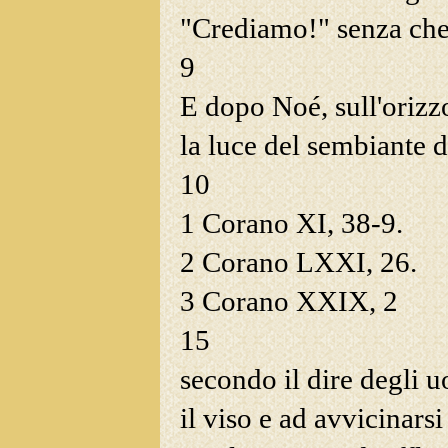
"Crediamo!" senza che
9
E dopo Noé, sull'orizzo
la luce del
sembiante di
10
1
Corano XI, 38-9.
2
Corano LXXI, 26.
3
Corano XXIX, 2
15
secondo il dire degli u
il viso e ad avvicinars