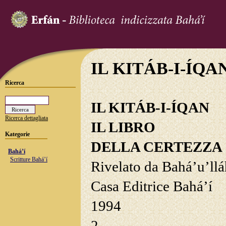
IL KITÁB-I-ÍQAN 
Ricerca
IL KITÁB-I-ÍQAN
Ricerca dettagliata
IL LIBRO
Kategorie
DELLA CERTEZZA
Bahá’í
Scritture Bahá’í
Rivelato da Bahá’u’llá
Casa Editrice Bahá’í
1994
2