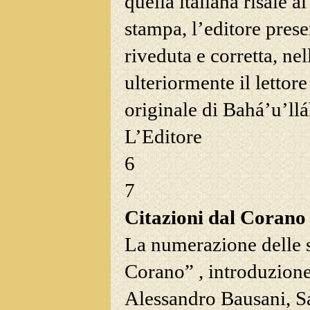
quella italiana risale a
stampa, l’editore pres
riveduta e corretta, ne
ulteriormente il lettor
originale di Bahá’u’llá
L’Editore
6
7
Citazioni dal Corano
La numerazione delle s
Corano” , introduzion
Alessandro Bausani, Sa