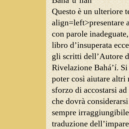
Bahá’u’lláh
Questo è un ulteriore t
align=left>presentare a
con parole inadeguate,
libro d’insuperata ecce
gli scritti dell’Autore 
Rivelazione Bahá’í. Si
poter così aiutare altri
sforzo di accostarsi a
che dovrà
considerarsi
sempre irraggiungibil
traduzione dell’impare