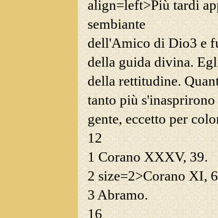
align=left>Più tardi ap
sembiante
dell'Amico di Dio
3
e f
della guida divina. Egli
della rettitudine. Quan
tanto più s'inasprirono 
gente, eccetto per col
12
1
Corano XXXV, 39.
2
size=2>Corano XI, 6
3
Abramo.
16