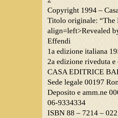
Copyright 1994 – Casa 
Titolo originale: “The
align=left>Revealed by
Effendi
1
a
edizione italiana 1
2
a
edizione riveduta e
CASA EDITRICE
BA
Sede legale 00197 Rom
Deposito e amm.ne 0004
06-9334334
ISBN 88 – 7214 – 022 