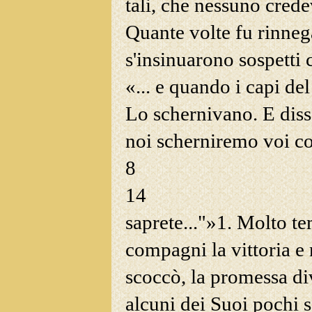
tali, che nessuno cred
Quante volte fu rinne
s'insinuarono sospetti c
«... e quando i capi d
Lo schernivano. E diss
noi scherniremo voi co
8
14
saprete..."»
1
. Molto te
compagni la vittoria e 
scoccò, la promessa di
alcuni dei Suoi pochi