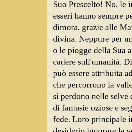
Suo Prescelto! No, le in
esseri hanno sempre per
dimora, grazie alle
Man
divina. Neppure per un
o le piogge della Sua
cadere sull'umanità. D
può essere attribuita a
che percorrono la vall
si perdono nelle selve
di fantasie oziose e se
fede. Loro principale i
desiderio ignorare la v