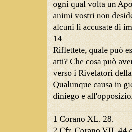
ogni qual volta un Apo
animi vostri non deside
alcuni li accusate di i
14
Riflettete, quale può es
atti? Che cosa può av
verso i Rivelatori dell
Qualunque causa in
gio
diniego e all'opposizio
_________________
1
Corano XL. 28.
2
Cfr. Corano VII, 44 e 