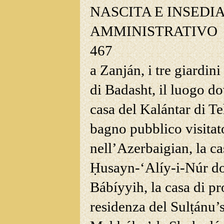
NASCITA E INSED
AMMINISTRATIVO
467
a Zanján, i tre giardini
di Badasht, il luogo d
casa
del Kalántar di Te
bagno pubblico visita
nell’Azerbaigian, la ca
Ḥusayn-‘Alíy-i-Núr dov
Bábíyyih, la casa di p
residenza del Sulṭánu’