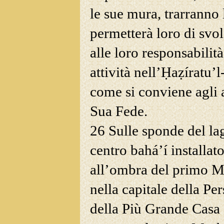
le sue mura, trarranno 
permetterà loro di svol
alle loro responsabilit
attività nell’Ḥaẓíratu’
come si conviene agli a
Sua Fede.
26 Sulle sponde del la
centro bahá’í installat
all’ombra
del primo Ma
nella capitale della Per
della Più Grande Casa 