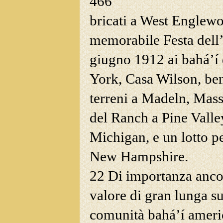
466
bricati a West Englew
memorabile Festa dell’
giugno 1912 ai bahá’í 
York, Casa Wilson, ben
terreni a Madeln, Mass
del Ranch a Pine Valle
Michigan, e un lotto p
New
Hampshire.
22 Di importanza ancor
valore di gran lunga su
comunità bahá’í americ