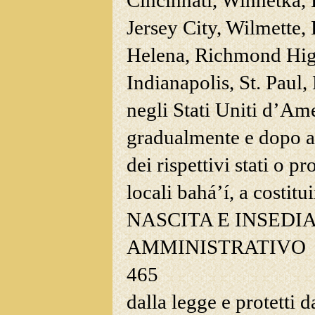
Cincinnati, Winnetka,
Jersey City, Wilmette,
Helena, Richmond Hig
Indianapolis, St. Paul,
negli Stati Uniti d’Am
gradualmente e dopo ave
dei
rispettivi stati o pr
locali bahá’í, a costitu
NASCITA E INSED
AMMINISTRATIVO
465
dalla legge e protetti d