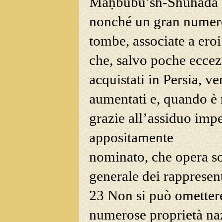
Maḥbúbu’sh-Shuhadá (B
nonché un gran numero 
tombe, associate a eroi
che, salvo poche eccez
acquistati in Persia, v
aumentati e, quando è 
grazie
all’assiduo imp
appositamente
nominato, che opera so
generale dei rappresenta
23 Non si può omettere
numerose proprietà nazi