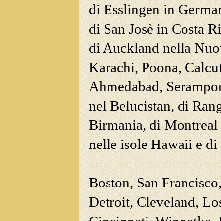
di Esslingen in
Germani
di San Josè in Costa Ri
di Auckland nella Nuo
Karachi, Poona, Calcut
Ahmedabad, Serampore,
nel Belucistan, di Ra
Birmania, di Montreal
nelle isole Hawaii e d
кредит без справки о
Boston, San Francisco,
Detroit, Cleveland, L