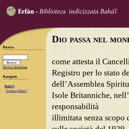
Dio passa nel mon
Ricerca
come attesta il Cancell
Ricerca dettagliata
Registro per lo stato d
Kategorie
dell’Assemblea Spiritu
Bahá’í
Scritture Bahá’í
Isole Britanniche, nel
responsabilità
illimitata senza scopo
sulle società del 1929,