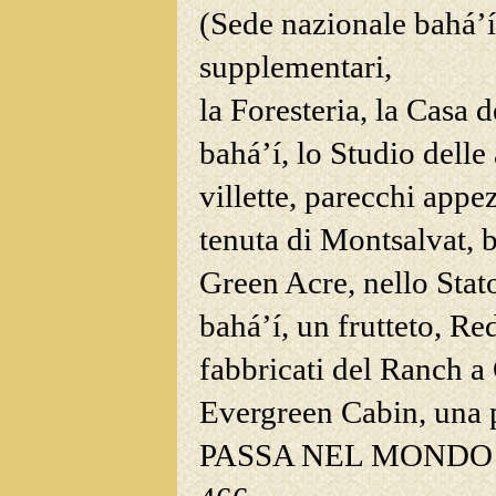
(Sede nazionale bahá’í)
supplementari,
la Foresteria, la Casa d
bahá’í, lo Studio delle
villette, parecchi appez
tenuta di Montsalvat, 
Green Acre, nello Stat
bahá’í, un frutteto, R
fabbricati del Ranch a
Evergreen Cabin, una p
PASSA NEL MONDO