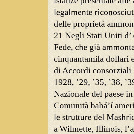
istanze presentate alle 
legalmente riconosciute
delle proprietà ammon
21 Negli Stati Uniti d
Fede, che già ammonta
cinquantamila dollari e
di Accordi consorziali 
1928, ’29, ’35, ’38, ’3
Nazionale del paese in 
Comunità bahá’í ameri
le strutture del Mashri
a Wilmette, Illinois, l