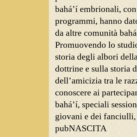
bahá’í embrionali, con
programmi, hanno dat
da altre comunità bahá’
Promuovendo lo studio 
storia degli albori del
dottrine e sulla storia
dell’amicizia tra le razz
conoscere ai partecipan
bahá’í, speciali sessio
giovani e dei fanciulli,
pubNASCITA