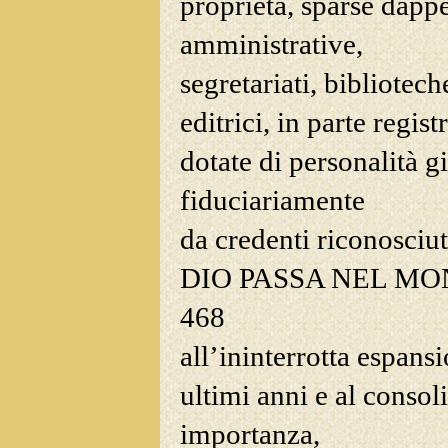
proprietà, sparse dapper
amministrative,
segretariati, biblioteche
editrici, in parte regi
dotate di personalità
gi
fiduciariamente
da credenti riconosciut
DIO PASSA NEL M
468
all’ininterrotta espans
ultimi anni e al consol
importanza,