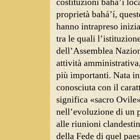
costituzioni bahá’í loca
proprietà bahá’í, ques
hanno intrapreso inizi
tra le quali l’istituzio
dell’Assemblea Naziona
attività amministrativa
più importanti. Nata i
conosciuta con il carat
significa «sacro Ovile
nell’evoluzione di un p
alle riunioni clandesti
della Fede di quel paes