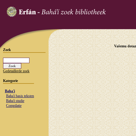
Vašemu dotazu
Zoek
Gedetaillerde zoek
Kategorie
Baha'i
Baha'i basis teksten
Baha'i studie
Compilatie